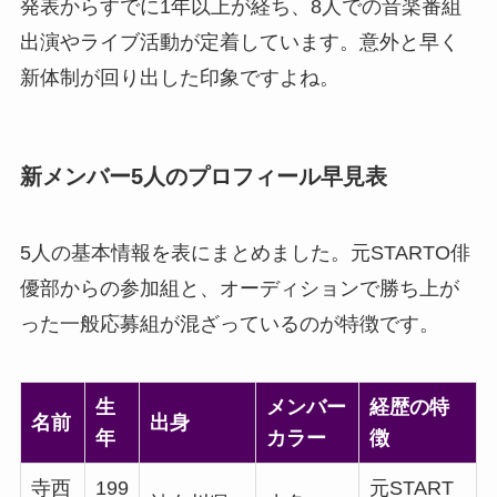
発表からすでに1年以上が経ち、8人での音楽番組
出演やライブ活動が定着しています。意外と早く
新体制が回り出した印象ですよね。
新メンバー5人のプロフィール早見表
5人の基本情報を表にまとめました。元STARTO俳
優部からの参加組と、オーディションで勝ち上が
った一般応募組が混ざっているのが特徴です。
生
メンバー
経歴の特
名前
出身
年
カラー
徴
寺西
199
元START