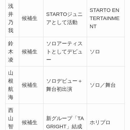
浅
STARTO EN
井
STARTOジュニ
候補生
TERTAINME
乃
アとして活動
NT
我
鈴
ソロアーティス
木
候補生
トとしてデビュ
ソロ
凌
ー
山
根
ソロデビュー＋
候補生
ソロ／舞台
航
舞台初出演
海
西
山
新グループ「TA
候補生
ホリプロ
智
GRIGHT」結成