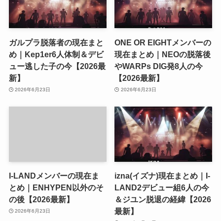
ガルプラ脱落者の現在まと
ONE OR EIGHTメンバーの
め｜Kep1er6人体制＆デビ
現在まとめ｜NEOの脱落後
ュー逃した子の今【2026最
やWARPs DIG発8人の今
新】
【2026最新】
2026年6月23日
2026年6月23日
I-LANDメンバーの現在ま
izna(イズナ)現在まとめ｜I-
とめ｜ENHYPEN以外のそ
LAND2デビュー組6人の今
の後【2026最新】
＆ジユン脱退の経緯【2026
最新】
2026年6月23日