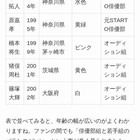
神奈川県
水色
拓人
4年
O俳優部
原嘉
199
元START
神奈川県
黄緑
孝
5年
O俳優部
橋本
199
神奈川県
オーディ
ピンク
将生
9年
茅ヶ崎市
ション組
猪俣
200
オーディ
茨城県
黄色
周杜
1年
ション組
篠塚
200
オーディ
大阪府
白
大輝
2年
ション組
表で並べてみると、年齢の幅が広いのがよくわか
りますね。ファンの間でも「俳優部組と若手組の