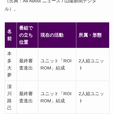
（出典：All About ニュース / 山陽新聞デジタ
ル）。
番組で
名
の立ち
現在の活動
所属・形態
前
位置
本
多
最終審
ユニット「ROI
2人組ユニッ
大
査進出
ROM」結成
ト
夢
濵
川
最終審
ユニット「ROI
2人組ユニッ
路
査進出
ROM」結成
ト
己