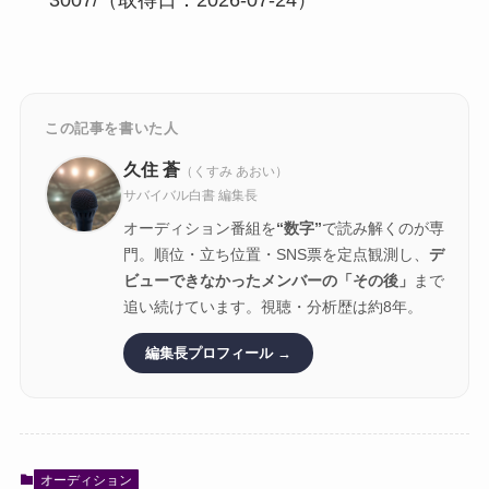
3007/（取得日：2026-07-24）
この記事を書いた人
久住 蒼
（くすみ あおい）
サバイバル白書 編集長
オーディション番組を
“数字”
で読み解くのが専
門。順位・立ち位置・SNS票を定点観測し、
デ
ビューできなかったメンバーの「その後」
まで
追い続けています。視聴・分析歴は約8年。
編集長プロフィール →
オーディション