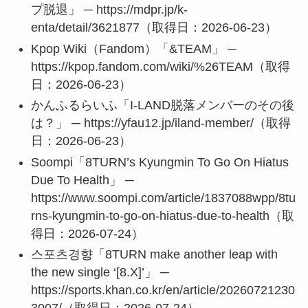
プ脱退」 ─ https://mdpr.jp/k-
enta/detail/3621877（取得日：2026-06-23）
Kpop Wiki（Fandom）「&TEAM」 ─
https://kpop.fandom.com/wiki/%26TEAM（取得
日：2026-06-23）
かんふるらいふ「I-LAND脱落メンバーのその後
は？」 ─ https://yfau12.jp/iland-member/（取得
日：2026-06-23）
Soompi「8TURN’s Kyungmin To Go On Hiatus
Due To Health」 ─
https://www.soompi.com/article/1837088wpp/8tu
rns-kyungmin-to-go-on-hiatus-due-to-health（取
得日：2026-07-24）
스포츠경향「8TURN make another leap with
the new single ‘[8.X]’」 ─
https://sports.khan.co.kr/en/article/20260721230