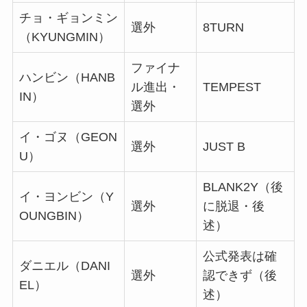
チョ・ギョンミン
選外
8TURN
（KYUNGMIN）
ファイナ
ハンビン（HANB
ル進出・
TEMPEST
IN）
選外
イ・ゴヌ（GEON
選外
JUST B
U）
BLANK2Y（後
イ・ヨンビン（Y
選外
に脱退・後
OUNGBIN）
述）
公式発表は確
ダニエル（DANI
選外
認できず（後
EL）
述）