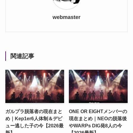
webmaster
関連記事
ガルプラ脱落者の現在まと
ONE OR EIGHTメンバーの
め｜Kep1er6人体制＆デビ
現在まとめ｜NEOの脱落後
ュー逃した子の今【2026最
やWARPs DIG発8人の今
新】
【2026最新】