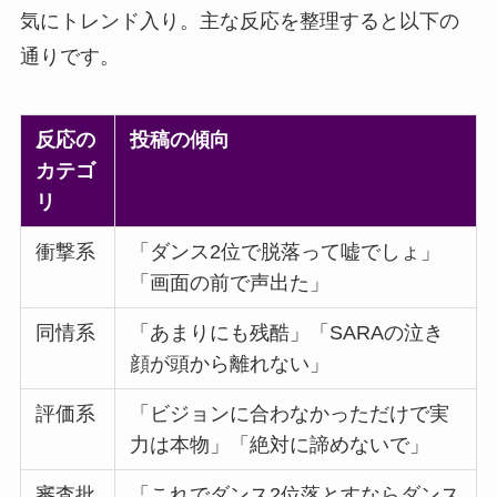
気にトレンド入り。主な反応を整理すると以下の
通りです。
反応の
投稿の傾向
カテゴ
リ
衝撃系
「ダンス2位で脱落って嘘でしょ」
「画面の前で声出た」
同情系
「あまりにも残酷」「SARAの泣き
顔が頭から離れない」
評価系
「ビジョンに合わなかっただけで実
力は本物」「絶対に諦めないで」
審査批
「これでダンス2位落とすならダンス