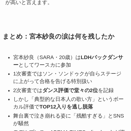
が高いと言えます。
まとめ：宮本紗良の涙は何を残したか
宮本紗良（SARA・20歳）は
LDHバックダンサ
ー
としてワースカに参加
1次審査ではソン・ソンドゥクが自らステージ
に上がって合格を告げる特別扱い
2次審査では
ダンス評価で堂々の2位
を記録
しかし「典型的な日本人の歌い方」というボー
カル評価で
TOP12入りを逃し脱落
舞台裏で泣き崩れる姿に「残酷すぎる」とSNS
が騒然