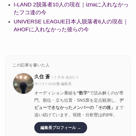
I-LAND 2脱落者10人の現在｜iznaに入れなかっ
たフコ達の今
UNIVERSE LEAGUE日本人脱落者6人の現在｜
AHOFに入れなかった彼らの今
この記事を書いた人
久住 蒼
（くすみ あおい）
サバイバル白書 編集長
オーディション番組を
“数字”
で読み解くのが専
門。順位・立ち位置・SNS票を定点観測し、
デ
ビューできなかったメンバーの「その後」
まで
追い続けています。視聴・分析歴は約8年。
編集長プロフィール →