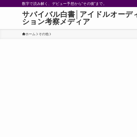
数字で読み解く、デビュー予想から“その後”まで。
サバイバル白書│アイドルオーデ
ション考察メディア
ホーム
その他