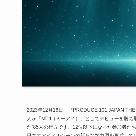
2023年12月16日、『PRODUCE 101 JAPA
人が「ME:I（ミーアイ）」としてデビューを勝
た”85人の行方です。12位以下になった参加者
日本のアイドルシーンの新たな勢力図を形成しています。IS