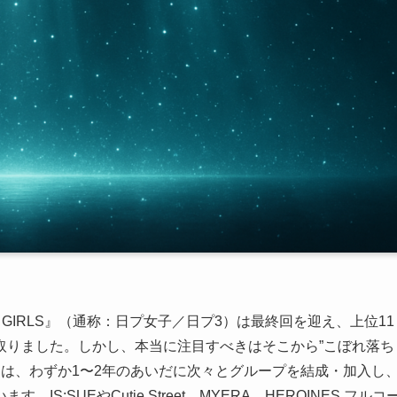
N THE GIRLS』（通称：日プ女子／日プ3）は最終回を迎え、上位11
ち取りました。しかし、本当に注目すべきはそこから”こぼれ落ち
たちは、わずか1〜2年のあいだに次々とグループを結成・加入し
:SUEやCutie Street、MYERA、HEROINES フルコ