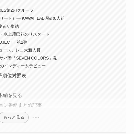
IRLS第2のグループ
リート）— KAWAII LAB.発の8人組
経験者が集結
T48・水上凜巳花のリスタート
OJECT」第2弾
デュース、レコ大新人賞
Sサバ番「SEVEN COLORS」発
2025年のインディー系デビュー
子順位対照表
で本編を見る
ション番組まとめ記事
もっと見る