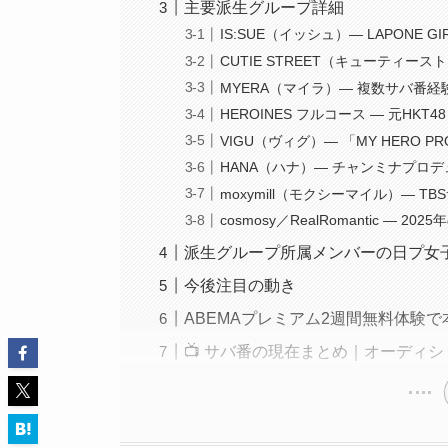
主要派生グループ詳細
IS:SUE（イッシュ）— LAPONE G
CUTIE STREET（キューティースト
MYERA（マイラ）— 複数サバ番
HEROINES フルコース — 元HK
VIGU（ヴィグ）— 「MY HERO PR
HANA（ハナ）— チャンミナプロ
moxymill（モクシーマイル）— TB
cosmosy／RealRomantic — 
派生グループ所属メンバーの日プ女
今後注目の動き
ABEMAプレミアム2週間無料体験
📺 サバ番の現在まとめ｜オーディ