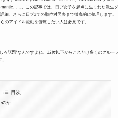
RealRomantic……。この記事では、日プ女子を起点に生まれた派生
プ詳細、さらに日プ3での順位対照表まで徹底的に整理します。
からのアイドル流動を俯瞰したい人は必見です。
しろ話題”なんですよね。12位以下からこれだけ多くのグルー
す。
目次
いのか