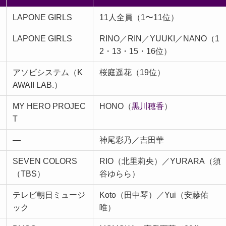
LAPONE GIRLS
11人全員（1〜11位）
LAPONE GIRLS
RINO／RIN／YUUKI／NANO（1
2・13・15・16位）
アソビシステム（K
桜庭遥花（19位）
AWAII LAB.）
MY HERO PROJEC
HONO（
黒川穂香
）
T
—
神尾彩乃／吉田華
SEVEN COLORS
RIO（北里莉央）／YURARA（須
（TBS）
谷ゆらら）
テレビ朝日ミュージ
Koto（田中琴）／Yui（安藤佑
ック
唯）