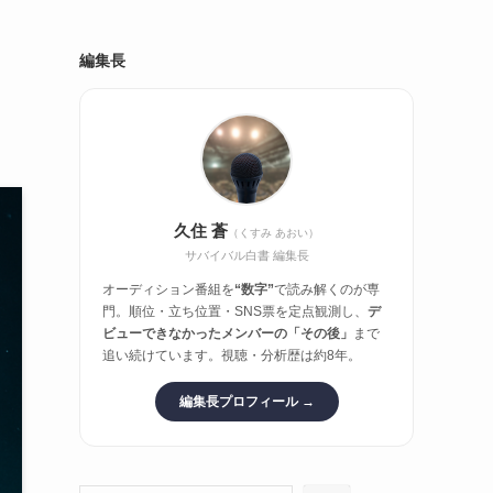
編集長
久住 蒼
（くすみ あおい）
サバイバル白書 編集長
オーディション番組を
“数字”
で読み解くのが専
門。順位・立ち位置・SNS票を定点観測し、
デ
ビューできなかったメンバーの「その後」
まで
追い続けています。視聴・分析歴は約8年。
編集長プロフィール →