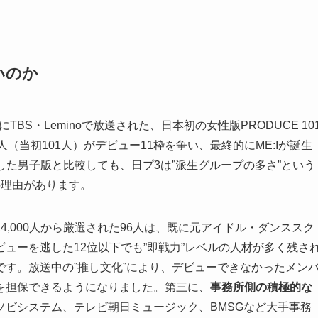
いのか
023年にTBS・Leminoで放送された、日本初の女性版PRODUCE 10
人（当初101人）がデビュー11枠を争い、最終的にME:Iが誕生
出した男子版と比較しても、日プ3は”派生グループの多さ”という
の理由があります。
4,000人から厳選された96人は、既に元アイドル・ダンススク
ューを逃した12位以下でも”即戦力”レベルの人材が多く残さ
です。放送中の”推し文化”により、デビューできなかったメン
を担保できるようになりました。第三に、
事務所側の積極的な
NT、アソビシステム、テレビ朝日ミュージック、BMSGなど大手事務