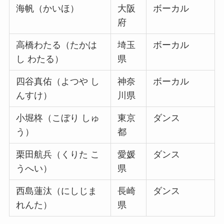
海帆（かいほ）
大阪
ボーカル
府
高橋わたる（たかは
埼玉
ボーカル
し わたる）
県
四谷真佑（よつや し
神奈
ボーカル
んすけ）
川県
小堀柊（こぼり しゅ
東京
ダンス
う）
都
栗田航兵（くりた こ
愛媛
ダンス
うへい）
県
西島蓮汰（にしじま
長崎
ダンス
れんた）
県