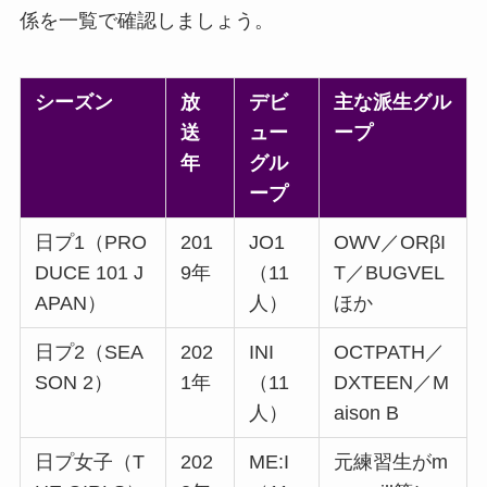
係を一覧で確認しましょう。
シーズン
放
デビ
主な派生グル
送
ュー
ープ
年
グル
ープ
日プ1（PRO
201
JO1
OWV／ORβI
DUCE 101 J
9年
（11
T／BUGVEL
APAN）
人）
ほか
日プ2（SEA
202
INI
OCTPATH／
SON 2）
1年
（11
DXTEEN／M
人）
aison B
日プ女子（T
202
ME:I
元練習生がm