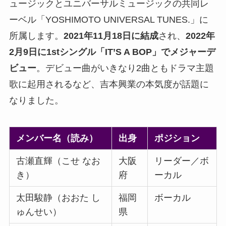
ュージックとユニバーサルミュージックの共同レ
ーベル「YOSHIMOTO UNIVERSAL TUNES.」に
所属します。
2021年11月18日に結成
され、
2022年
2月9日に1stシングル「IT’S A BOP」でメジャーデ
ビュー
。デビュー曲がいきなり2曲ともドラマ主題
歌に起用されるなど、吉本興業の本気度が話題に
なりました。
メンバー名（読み）
出身
ポジション
古瀬直輝（こせ なお
大阪
リーダー／ボ
き）
府
ーカル
太田駿静（おおた し
福岡
ボーカル
ゅんせい）
県