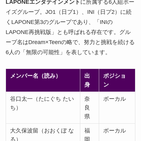
LAPONEエンタテインメント
に所属する6人組ボー
イズグループ。JO1（日プ1）、INI（日プ2）に続
くLAPONE第3のグループであり、「INIの
LAPONE再挑戦版」とも呼ばれる存在です。グル
ープ名はDream×Teenの略で、努力と挑戦を続ける
6人の「無限の可能性」を表しています。
メンバー名（読み）
出
ポジショ
身
ン
谷口太一（たにぐち たい
奈
ボーカル
ち）
良
県
大久保波留（おおくぼ な
福
ボーカル
る）
岡