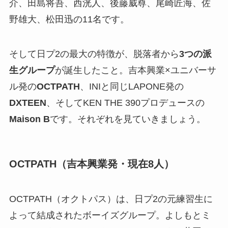
介、田島将吾、西洸人、後藤威尊、尾崎匠海、佐
野雄大、松田迅の11名です。
そして日プ2の最大の特徴が、脱落者から
3つの派
生グループ
が誕生したこと。吉本興業×ユニバーサ
ル発の
OCTPATH
、INIと同じLAPONE発の
DXTEEN
、そしてKEN THE 390プロデュースの
Maison B
です。それぞれを見ていきましょう。
OCTPATH（吉本興業発・現在8人）
OCTPATH（オクトパス）は、日プ2の元練習生に
よって結成されたボーイズグループ。よしもとミ