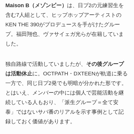
Maison B（メゾンビー）
は、日プ2の元練習生を
含む7人組として、ヒップホップアーティストの
KEN THE 390がプロデュースを手がけたグルー
プ。福田翔也、ヴァサイェガ光らが在籍していま
した。
独自路線で活動していましたが、
その後グループ
は活動休止
に。OCTPATH・DXTEENが軌道に乗る
一方で、同じ日プ2発でも明暗が分かれた形です。
とはいえ、メンバーの中には個人で芸能活動を継
続している人もおり、「派生グループ＝全て安
泰」ではないサバ番のリアルを示す事例として記
録しておく価値があります。