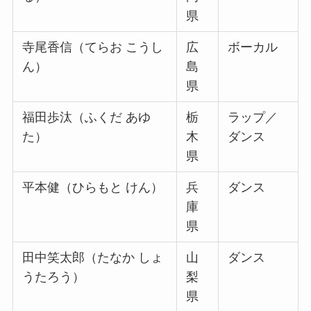
県
寺尾香信（てらお こうし
広
ボーカル
ん）
島
県
福田歩汰（ふくだ あゆ
栃
ラップ／
た）
木
ダンス
県
平本健（ひらもと けん）
兵
ダンス
庫
県
田中笑太郎（たなか しょ
山
ダンス
うたろう）
梨
県