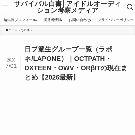
サバイバル白書│アイドルオーディ
ション考察メディア
編集長プロフィール
運営者情報
お問い合わせ
プライバシーポリシー
ホーム
その他
日プ派生グループ一覧（ラポ
ネ/LAPONE）｜OCTPATH・
2026
7/01
DXTEEN・OWV・ORβITの現在ま
とめ【2026最新】