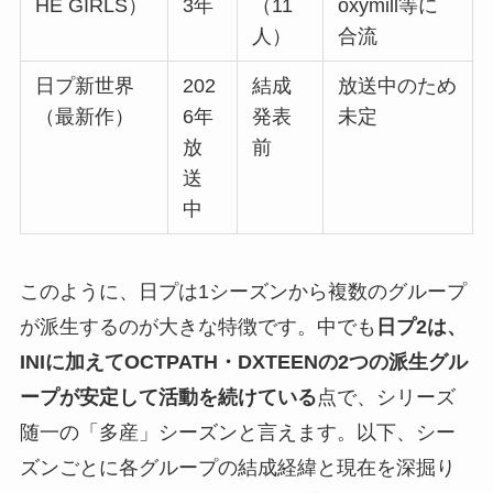
HE GIRLS）
3年
（11
oxymill等に
人）
合流
日プ新世界
202
結成
放送中のため
（最新作）
6年
発表
未定
放
前
送
中
このように、日プは1シーズンから複数のグループ
が派生するのが大きな特徴です。中でも
日プ2は、
INIに加えてOCTPATH・DXTEENの2つの派生グル
ープが安定して活動を続けている
点で、シリーズ
随一の「多産」シーズンと言えます。以下、シー
ズンごとに各グループの結成経緯と現在を深掘り