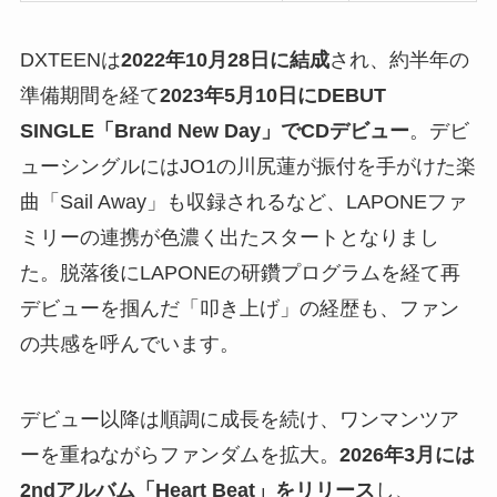
DXTEENは
2022年10月28日に結成
され、約半年の
準備期間を経て
2023年5月10日にDEBUT
SINGLE「Brand New Day」でCDデビュー
。デビ
ューシングルにはJO1の川尻蓮が振付を手がけた楽
曲「Sail Away」も収録されるなど、LAPONEファ
ミリーの連携が色濃く出たスタートとなりまし
た。脱落後にLAPONEの研鑽プログラムを経て再
デビューを掴んだ「叩き上げ」の経歴も、ファン
の共感を呼んでいます。
デビュー以降は順調に成長を続け、ワンマンツア
ーを重ねながらファンダムを拡大。
2026年3月には
2ndアルバム「Heart Beat」をリリース
し、