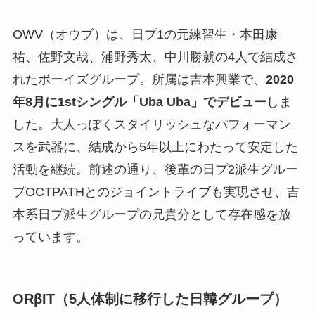
OWV（オウブ）は、日プ1の元練習生・本田康
祐、佐野文哉、浦野秀太、中川勝就の4人で結成さ
れたボーイズグループ。所属は吉本興業で、
2020
年8月に1stシングル「Uba Uba」でデビュー
しま
した。大人っぽくスタイリッシュなパフォーマン
スを武器に、結成から5年以上にわたって安定した
活動を継続。前述の通り、後輩の日プ2派生グルー
プOCTPATHとのジョイントライブも実現させ、吉
本系日プ派生グループの兄貴分として存在感を放
っています。
ORβIT（5人体制に移行した日韓グループ）