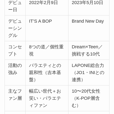
デビュ
2022年2月9日
2023年5月10日
ー日
デビュ
IT’S A BOP
Brand New Day
ーシン
グル
コンセ
8つの道／個性重
Dream×Teen／
プト
視
挑戦する10代
活動の
バラエティとの
LAPONE総合力
強み
親和性（吉本基
（JO1・INIとの
盤）
連携）
主なフ
幅広い世代＋お
10〜20代女性
ァン層
笑い・バラエテ
（K-POP層含
ィファン
む）