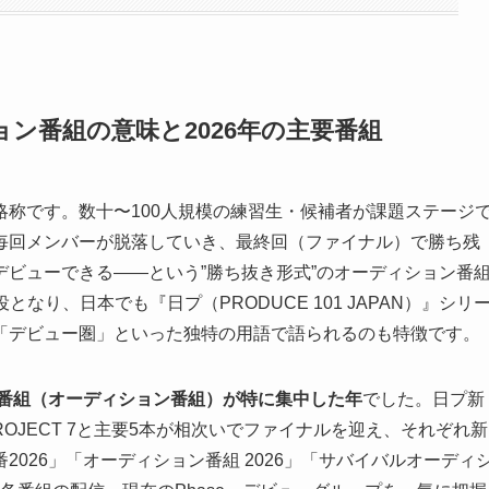
ン番組の意味と2026年の主要番組
略称です。数十〜100人規模の練習生・候補者が課題ステージ
毎回メンバーが脱落していき、最終回（ファイナル）で勝ち残
ビューできる——という”勝ち抜き形式”のオーディション番
となり、日本でも『日プ（PRODUCE 101 JAPAN）』シリ
「デビュー圏」といった独特の用語で語られるのも特徴です。
ン番組（オーディション番組）が特に集中した年
でした。日プ新
2・PROJECT 7と主要5本が相次いでファイナルを迎え、それぞれ新
026」「オーディション番組 2026」「サバイバルオーディ