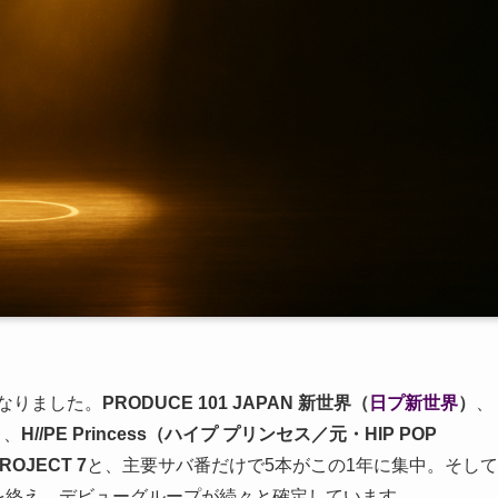
なりました。
PRODUCE 101 JAPAN 新世界（
日プ新世界
）
、
）
、
H//PE Princess（ハイプ プリンセス／元・HIP POP
ROJECT 7
と、主要サバ番だけで5本がこの1年に集中。そして
ルを終え、デビューグループが続々と確定しています。