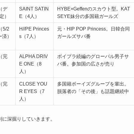
4（デ
SAINT SATIN
HYBE×Geffenのスカウト型。KAT
定）
E（4人）
SEYE妹分の多国籍ガールズ
（5/2
H//PE Princes
元・HIP POP Princess。日韓合同
ー済）
s（7人）
ガールズサバ番
4（完
ALPHA DRIV
ボイプラ続編のグローバル男子サ
E ONE（8
バ番。参加国の広さが売り
人）
4（完
CLOSE YOU
多国籍ボーイズグループを輩出。
R EYES（7
脱落者の「その後」も話題継続中
人）
別に深掘りしていきます。