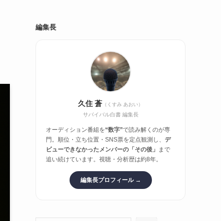
編集長
久住 蒼
（くすみ あおい）
サバイバル白書 編集長
オーディション番組を
“数字”
で読み解くのが専
門。順位・立ち位置・SNS票を定点観測し、
デ
ビューできなかったメンバーの「その後」
まで
追い続けています。視聴・分析歴は約8年。
編集長プロフィール →