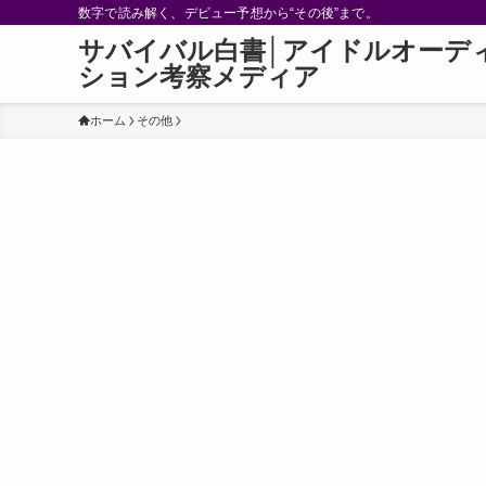
数字で読み解く、デビュー予想から“その後”まで。
サバイバル白書│アイドルオーデ
ション考察メディア
ホーム
その他