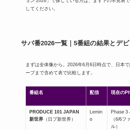
ョン 2026」で探している方は、まず下の早見表
してください。
サバ番2026一覧｜5番組の結果とデ
まずは全体像から。2026年6月6日時点で、日本
ープまで含めて表で比較します。
番組名
配信
現在のPh
PRODUCE 101 JAPAN
Lemin
Phase 3
新世界
（日プ新世界）
o
（6/6フ
ル）