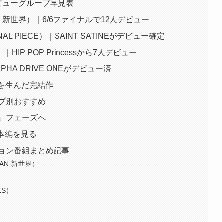
デビューグループ早見表
PAN 新世界）｜6/6ファイナルで12人デビュー
INAL PIECE）｜SAINT SATINEがデビュー確定
）｜HIP POP Princessから7人デビュー
LPHA DRIVE ONEがデビュー済
YESを生んだ完結作
イプ別おすすめ
う」フェーズへ
で本編を見る
ション番組まとめ記事
PAN 新世界）
ES）