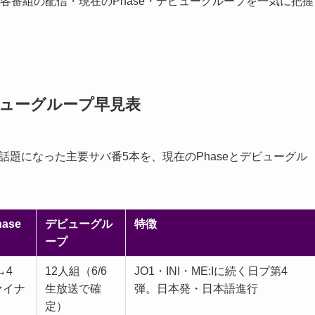
で各番組の配信・現在のPhase・デビューグループを一気に把握
ビューグループ早見表
で話題になった主要サバ番5本を、現在のPhaseとデビューグル
ase
デビューグル
特徴
ープ
→4
12人組（6/6
JO1・INI・ME:Iに続く日プ第4
ァイナ
生放送で確
弾。日本発・日本語進行
定）