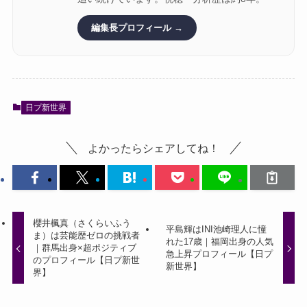
編集長プロフィール →
日プ新世界
よかったらシェアしてね！
櫻井楓真（さくらいふう
平島輝はINI池崎理人に憧
ま）は芸能歴ゼロの挑戦者
れた17歳｜福岡出身の人気
｜群馬出身×超ポジティブ
急上昇プロフィール【日プ
のプロフィール【日プ新世
新世界】
界】