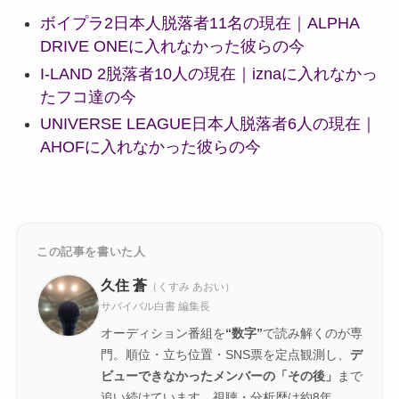
ボイプラ2日本人脱落者11名の現在｜ALPHA
DRIVE ONEに入れなかった彼らの今
I-LAND 2脱落者10人の現在｜iznaに入れなかっ
たフコ達の今
UNIVERSE LEAGUE日本人脱落者6人の現在｜
AHOFに入れなかった彼らの今
この記事を書いた人
久住 蒼
（くすみ あおい）
サバイバル白書 編集長
オーディション番組を
“数字”
で読み解くのが専
門。順位・立ち位置・SNS票を定点観測し、
デ
ビューできなかったメンバーの「その後」
まで
追い続けています。視聴・分析歴は約8年。