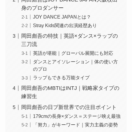
身のプロダンサー
JOY DANCE JAPANとは？
Stray Kids関連の出演経歴あり
岡田彪吾の特技｜英語×ダンス×ラップの
三刀流
英語が堪能｜グローバル展開にも対応
ダンスとアイソレーション｜体の使い方
のプロ
ラップもできる万能タイプ
岡田彪吾のMBTIはINTJ｜戦略家タイプの
練習生
岡田彪吾の日プ新世界での注目ポイント
179cmの長身×ダンス＝ステージ映え最強
「努力」がキーワード｜実力主義の姿勢