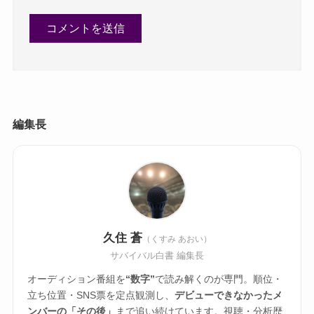
編集長
久住 蒼
（くすみ あおい）
サバイバル白書 編集長
オーディション番組を
“数字”
で読み解くのが専門。順位・
立ち位置・SNS票を定点観測し、
デビューできなかったメ
ンバーの「その後」
まで追い続けています。視聴・分析歴